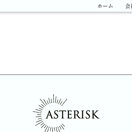
ホーム
会
。